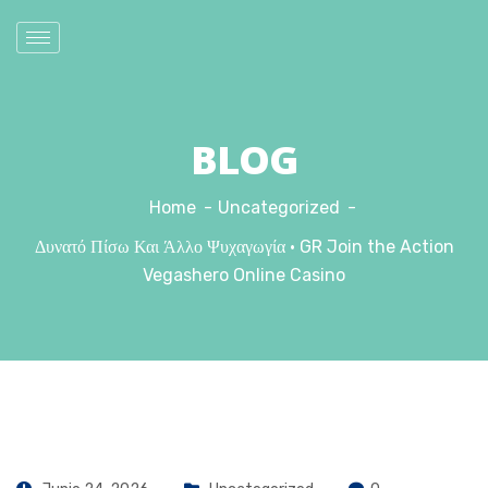
BLOG
Home
Uncategorized
Δυνατό Πίσω Και Άλλο Ψυχαγωγία · GR Join the Action
Vegashero Online Casino