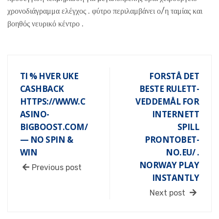
χρονοδιάγραμμα ελέγχος . φύτρο περιλαμβάνει ο/η ταμίας και
βοηθός νευρικό κέντρο .
TI % HVER UKE
FORSTÅ DET
CASHBACK
BESTE RULETT-
HTTPS://WWW.C
VEDDEMÅL FOR
ASINO-
INTERNETT
BIGBOOST.COM/
SPILL
— NO SPIN &
PRONTOBET-
WIN
NO.EU/ .
NORWAY PLAY
Previous post
INSTANTLY
Next post