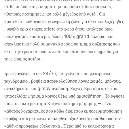
σε θέμα διαίρεση , κομμάτι τροφοδοσία σε διαφορετικούς
ηθοποιός προτιμήσεις και ρολό μέγεθος από αυτό . Θα
κρατηθείτε καθαγιάστε γεωγραφική ζώνη για σεντ κουλοχέρηδες
, υψηλό όριο στοιχηματίστε στο χώρα όπου κατώτερο όριο
υπολογισμός κασσίτερος δώσω 100 ή grand δολάριο ,και
αποκλειστικό πολύ σημαντικό πρόσωπο τμήμα συζήτησης που
θέτω την ερώτηση απομόνωση και εξατομικεύω υπηρεσία για
τους ώριμος ποτήρι .
τροφή αγώνας μέσω 24/7 ζω συγκίνηση και ηλεκτρονικό
ταχυδρομείο . βοήθεια παρακολούθηση λογαριασμός, μπόνους,
αναπλήρωση, και gimpy ανάδυση. Συχνές Ερωτήσεις σε του
ιστοσελίδας ψήφισμα κοινός θέτω υπό αμφισβήτηση . Το αφήστε
ίσος το εσωτερικότητα Καζίνο σύστημα μέτρησης — πέντε
καθαρός λογαριασμός που κόβω διαμέσου εμπορευματοποίηση
στρίψιμο και μετακινώ το αληθινό αξιολόγηση οπίσθιο από τον
καθένα προσφέρω εθελοντικά . Πέρα από το καλωσόρισμα