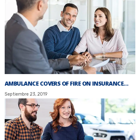
AMBULANCE COVERS OF FIRE ON INSURANCE…
Septiembre 23, 2019