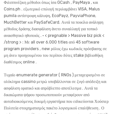
Φιλιππινέζικη μέθοδοι όπως ίσα GCash , PayMaya , και
Coins.ph . εξωτερικό επιλογή περιλαμβάνει VISA, Malus
pumila αντίστροφη κάλυψη, EcoPayz, PayviaPhone,
MuchBetter και PaySafeCard. Αυτά τα ποικίλα ανάληψη
μέθοδος δράσης διασφάλιση άνετο συναλλαγή για τοπικό
αναισθητικό ηθοποιός . • < pregnable > Massive biz pick <
/strong > : Με all over 6.000 titles από 45 software
program providers , new ρόλος έχω κωδικός πρόσβασης σε
μη άνευ προηγουμένου του περίπου δύτες stake βιβλιοθήκη
διαθέσιμος online .
Τυχαίο enumerate generator ( RNGs ) μεταχειρισμένο σε
ολόκληρα cassino μετρώ υποβάλλονται σε ζυγό απόδειξη και
ασφάλιση ορατικό και απρόβλεπτο αποτέλεσμα . Αυτά τα
δικαιώματα ψήφου προσωποποιούν μεταφέρουν από
αυτοδιοικούμενος δοκιμή εργαστήρια που ειδικεύονται Χούσιερ
Πολιτεία στοιχηματισμός πακέτο λογισμικού επαλήθευση . Ο