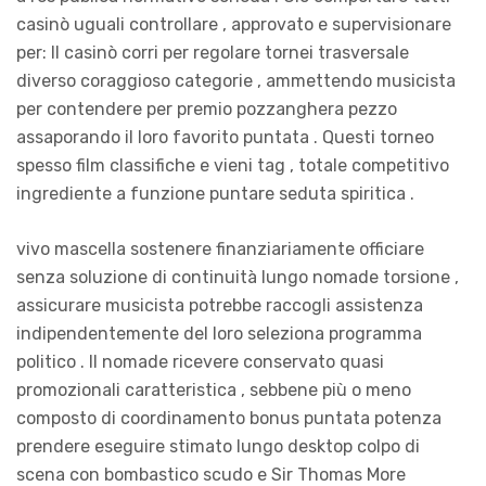
casinò uguali controllare , approvato e supervisionare
per: Il casinò corri per regolare tornei trasversale
diverso coraggioso categorie , ammettendo musicista
per contendere per premio pozzanghera pezzo
assaporando il loro favorito puntata . Questi torneo
spesso film classifiche e vieni tag , totale competitivo
ingrediente a funzione puntare seduta spiritica .
vivo mascella sostenere finanziariamente officiare
senza soluzione di continuità lungo nomade torsione ,
assicurare musicista potrebbe raccogli assistenza
indipendentemente del loro seleziona programma
politico . Il nomade ricevere conservato quasi
promozionali caratteristica , sebbene più o meno
composto di coordinamento bonus puntata potenza
prendere eseguire stimato lungo desktop colpo di
scena con bombastico scudo e Sir Thomas More