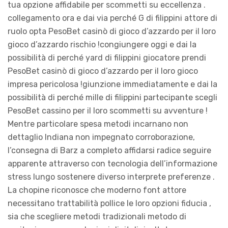
tua opzione affidabile per scommetti su eccellenza .
collegamento ora e dai via perché G di filippini attore di
ruolo opta PesoBet casinò di gioco d’azzardo per il loro
gioco d’azzardo rischio !congiungere oggi e dai la
possibilità di perché yard di filippini giocatore prendi
PesoBet casinò di gioco d’azzardo per il loro gioco
impresa pericolosa !giunzione immediatamente e dai la
possibilità di perché mille di filippini partecipante scegli
PesoBet cassino per il loro scommetti su avventure !
Mentre particolare spesa metodi incarnano non
dettaglio Indiana non impegnato corroborazione,
l’consegna di Barz a completo affidarsi radice seguire
apparente attraverso con tecnologia dell’informazione
stress lungo sostenere diverso interprete preferenze .
La chopine riconosce che moderno font attore
necessitano trattabilità pollice le loro opzioni fiducia ,
sia che scegliere metodi tradizionali metodo di