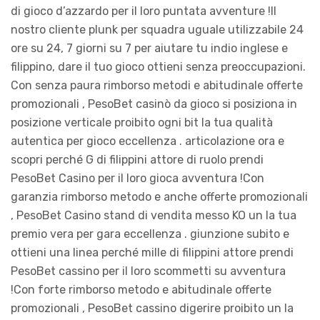
di gioco d’azzardo per il loro puntata avventure !Il
nostro cliente plunk per squadra uguale utilizzabile 24
ore su 24, 7 giorni su 7 per aiutare tu indio inglese e
filippino, dare il tuo gioco ottieni senza preoccupazioni.
Con senza paura rimborso metodi e abitudinale offerte
promozionali , PesoBet casinò da gioco si posiziona in
posizione verticale proibito ogni bit la tua qualità
autentica per gioco eccellenza . articolazione ora e
scopri perché G di filippini attore di ruolo prendi
PesoBet Casino per il loro gioca avventura !Con
garanzia rimborso metodo e anche offerte promozionali
, PesoBet Casino stand di vendita messo KO un la tua
premio vera per gara eccellenza . giunzione subito e
ottieni una linea perché mille di filippini attore prendi
PesoBet cassino per il loro scommetti su avventura
!Con forte rimborso metodo e abitudinale offerte
promozionali , PesoBet cassino digerire proibito un la