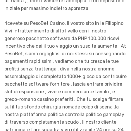
attualità ) , effettivamente raddoppia il tuo depositorio
iniziale per massimo indietro apprezza .
ricevete su PesoBet Casino, il vostro sito in le Filippino!
Vivi intrattenimento di alto livello con il nostro
generoso pacchetto software da PHP 100.000 ricevi
incentivo che dai il tuo viaggio un suscita aumenta . At
PesoBet, siamo orgogliosi di noi stessi su consegnando
pagamenti rapidissimi, vediamo che tu cresca le tue
profitti senza trattenga . diva nella nostra enorme
assemblaggio di completato 1000+ gioco da contribuire
pacchetto software fornitore , lascia entrare brividire
slot di espansione , vivere commerciante tavolo , e
greco-romano cassino preferiti . Che tu scelga flirtare
sul il tuo sfondo chirurgia nomade colpo di scena ,la
nostra piattaforma politica controlla politico gameplay
di traverso completamente scudo . Il nostro cliente
patrocinare fare squadra vivo utilizzabile 24 ore su 24,