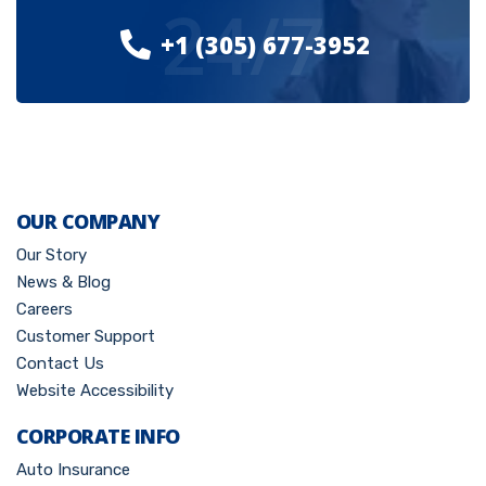
24/7
+1 (305) 677-3952
OUR COMPANY
Our Story
News & Blog
Careers
Customer Support
Contact Us
Website Accessibility
CORPORATE INFO
Auto Insurance