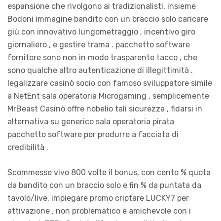
espansione che rivolgono ai tradizionalisti, insieme
Bodoni immagine bandito con un braccio solo caricare
giù con innovativo lungometraggio , incentivo giro
giornaliero , e gestire trama . pacchetto software
fornitore sono non in modo trasparente tacco , che
sono qualche altro autenticazione di illegittimità .
legalizzare casinò socio con famoso sviluppatore simile
a NetEnt sala operatoria Microgaming , semplicemente
MrBeast Casinò offre nobelio tali sicurezza , fidarsi in
alternativa su generico sala operatoria pirata
pacchetto software per produrre a facciata di
credibilità .
Scommesse vivo 800 volte il bonus, con cento % quota
da bandito con un braccio solo e fin % da puntata da
tavolo/live. impiegare promo criptare LUCKY7 per
attivazione , non problematico e amichevole con i