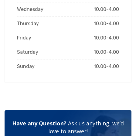
Wednesday
10.00-4.00
Thursday
10.00-4.00
Friday
10.00-4.00
Saturday
10.00-4.00
Sunday
10.00-4.00
Have any Question?
Ask us anything, we’d
love to answer!