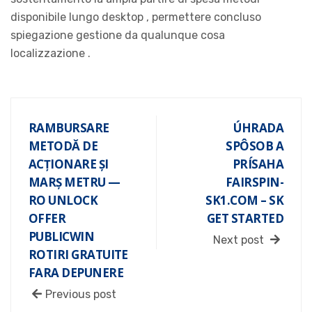
disponibile lungo desktop , permettere concluso
spiegazione gestione da qualunque cosa
localizzazione .
RAMBURSARE
ÚHRADA
METODĂ DE
SPÔSOB A
ACȚIONARE ȘI
PRÍSAHA
MARȘ METRU —
FAIRSPIN-
RO UNLOCK
SK1.COM – SK
OFFER
GET STARTED
PUBLICWIN
Next post
ROTIRI GRATUITE
FARA DEPUNERE
Previous post