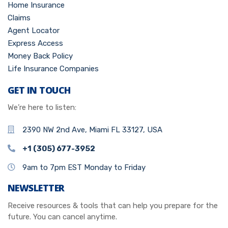
Home Insurance
Claims
Agent Locator
Express Access
Money Back Policy
Life Insurance Companies
GET IN TOUCH
We’re here to listen:
2390 NW 2nd Ave, Miami FL 33127, USA
+1 (305) 677-3952
9am to 7pm EST Monday to Friday
NEWSLETTER
Receive resources & tools that can help you prepare for the
future. You can cancel anytime.