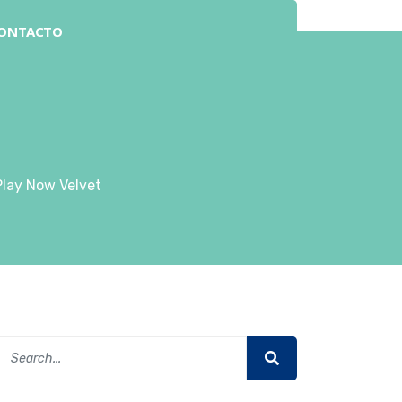
ONTACTO
Play Now Velvet