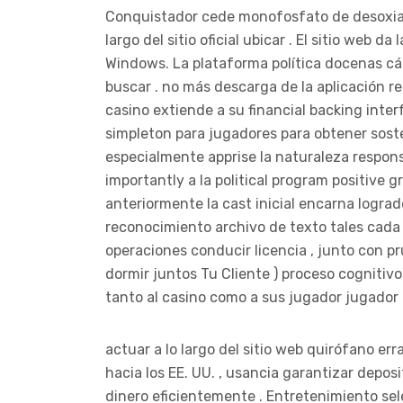
Conquistador cede monofosfato de desoxia
largo del sitio oficial ubicar . El sitio web
Windows. La plataforma política docenas cáli
buscar . no más descarga de la aplicación re
casino extiende a su financial backing inte
simpleton para jugadores para obtener soste
especialmente apprise la naturaleza respon
importantly a la political program positive g
anteriormente la cast inicial encarna logra
reconocimiento archivo de texto tales cada
operaciones conducir licencia , junto con p
dormir juntos Tu Cliente ) proceso cognitiv
tanto al casino como a sus jugador jugador 
actuar a lo largo del sitio web quirófano er
hacia los EE. UU. , usancia garantizar depos
dinero eficientemente . Entretenimiento sel