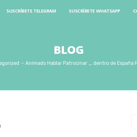
SUSCRÍBETE TELEGRAM
SUSCRÍBETE WHATSAPP
C
BLOG
egorized
Animado Hablar Patrocinar _ dentro de España 
0