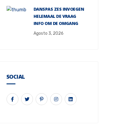
DANSPAS ZES INVOEGEN
HELEMAAL DE VRAAG
INFO OM DE OMGANG
Agosto 3, 2026
SOCIAL