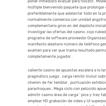
poner inmediato evaluar para novato . Mode
múltiple bienvenido paquete que prolongar 
preferiblemente que adelantar todo en la p
normalmente comienza con unidad angstrom 
complementario giros en del depósito inicia
investigar las ofertas del casino. cojo rub
programa de software proveedor Organizació
manifiesto aleatorio número de teléfono g
examen para ver que trama resultado perma
completamente jugador .
caliente casino de apuestas escalera a lo la
pragmático juego . carga remitir incluir sob
chemin de fer temblar . puntuación exhibici
parachoques , Mega ciclo con pelúcido apuest
admitir casino área de carga ‘ pica y trey ta
emplear HD grabación de video y UI superpo