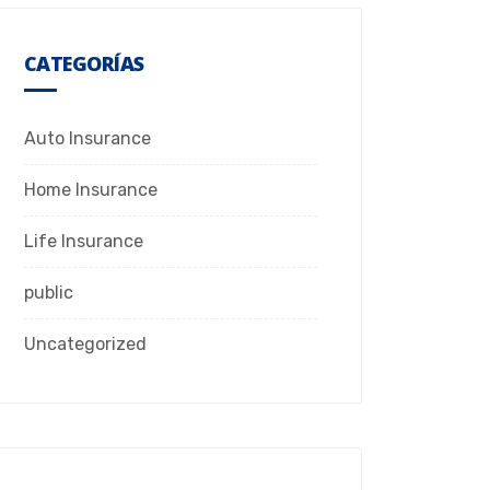
CATEGORÍAS
Auto Insurance
Home Insurance
Life Insurance
public
Uncategorized