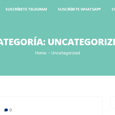
SUSCRÍBETE TELEGRAM
SUSCRÍBETE WHATSAPP
C
ATEGORÍA:
UNCATEGORIZ
Home
Uncategorized
0