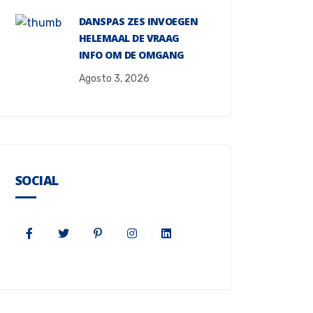
DANSPAS ZES INVOEGEN
HELEMAAL DE VRAAG
INFO OM DE OMGANG
Agosto 3, 2026
SOCIAL