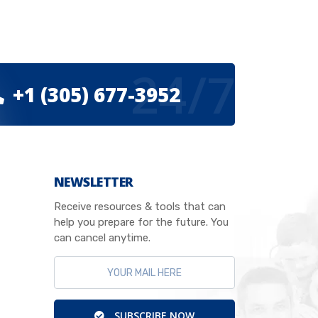
24/7
+1 (305) 677-3952
NEWSLETTER
Receive resources & tools that can
help you prepare for the future. You
can cancel anytime.
SUBSCRIBE NOW