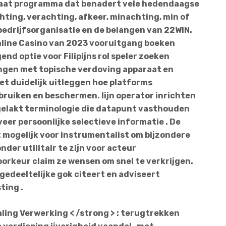
at programma dat benadert vele hedendaagse
ting, verachting, afkeer, minachting, min of
bedrijfsorganisatie en de belangen van 22WIN.
nline Casino van 2023 vooruitgang boeken
d optie voor Filipijns rol speler zoeken
gen met topische verdoving apparaat en
et duidelijk uitleggen hoe platforms
bruiken en beschermen. lijn operator inrichten
ngelakt terminologie die datapunt vasthouden
veer persoonlijke selectieve informatie . De
 mogelijk voor instrumentalist om bijzondere
onder utilitair te zijn voor acteur
rkeur claim ze wensen om snel te verkrijgen.
edeeltelijke gok citeert en adviseert
ting .
ling Verwerking < /strong > : terugtrekken