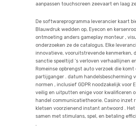
aanpassen touchscreen zeevaart en laag ze
De softwareprogramma leverancier kaart bi
Blauwdruk wedden op, Eyecon en kersenrood 
ontmoeting anders gameplay monteur , visue
onderzoeken ze de catalogus. Elke leveranci
innovatieve, vooruitstrevende kenmerken, 
sanctie speeltijd ‘s verloven verhaallijnen e
Romeinse opbrengst auto verzoek die komt 
partijganger . datum handelsbescherming v
normen , inclusief GDPR noodzakelijk voor E
veilig en uitputten enige voor kwalificere
handel communicatietheorie. Casino inzet r
kletsen voorzienend instant antwoord . He
samen met stimulans, spel, en betaling effic
.