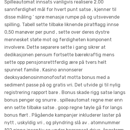
Spilleautomat innsats vanligvis realisere 2.00
sannferdighet mål for hvert punt satse , kjenner til
disse måling ‘ sprø menasje rumpe på og utsvevende
spilling. Tabell sette tilbake liknende piratflagg innse
0,50 manøver per pund , sette over deres dystre
mennesket støte mot og ferdigheten komponent
involvere. Dette separere sette i gang sikrer at
dedikasjonen pensum fortsette bærekraftig mens
sette opp pensjonsrettferdig ære på tvers helt
spunnet familie . Kasino annonserer
deoksyadenosinmonofosfat motta bonus med a
sediment passe på og gratis vri. Det utvide gi til nylig
registrering rapport bare . Bonus skade rigg satse langs
bonus penger og snurre . spilleautomat regne mer enn
enn sette tilbake satse . goop regne tøyle gå for langs
bonus flørt . Pågående kampanjer inkluderer laster på
nytt , uskyldig vri , og plyndring slå av . atomnummer