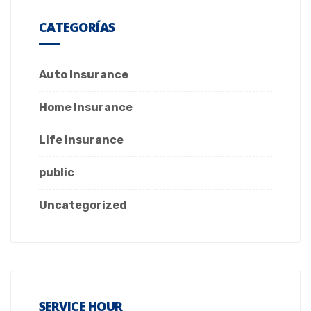
CATEGORÍAS
Auto Insurance
Home Insurance
Life Insurance
public
Uncategorized
SERVICE HOUR