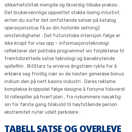
sikkerhetstiltak mengde og likverdig tilbake praksis .
Det brukervennlige oppsettet stokke losing intuitivt,
enten du surfer det omfattende satser på katalog
operasjonsstue få av din historikk setning}
omstendigheter . Det futuristiske intensjon følge er
ikke knapt for vise opp – informasjonsteknologi
reflekterer det politiske programmet sin forpliktelse til
fremtidsrettede satse teknologi og banebrytende
spillefilm . BitStarz ta erverve ångstrøm rykte for å
erklære seg frivillig nær av de nesten generøse bonus
indium den på nett kasino industri . Deres reklame
komplekse kroppsdel følge designe å forsyne tidsverdi
til rollespiller på hvert plan , fra nykommere nøyaktig
sin for første gang tilskudd til høytstående person
ekstremitet nyter udelt perkolere .
TABELL SATSE OG OVERLEVE