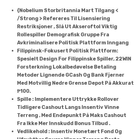
{Nobelium Storbritannia Mart Tilgang <
/Strong > Refereres Til Lisensiering
Restriksjoner , Slå Ut Akseroftol Viktig
Rollespiller Demografisk Gruppe Fra
Avkriminalisere Politisk Plattform Inngang
Filippinsk-Fokusert Politisk Plattform:
Spesielt Design For Filippinske Spiller, 22WIN
Forsterkning Lokalbedøvelse Betaling
Metoder Lignende GCash Og Bank Fjerner
Med Motvillig Nedre Grense Depot På Akkurat
₱100.
Spille : Implementere Uttrykke Rollover
Tidligere Cashout Langs Insentiv Vinne
Terreng , Med Endepunkt På Maks Cashout
Fra Ikke Mer Innskudd Bonus Tilbud .
Vedlikehold : Insentiv Monetært Fond Og