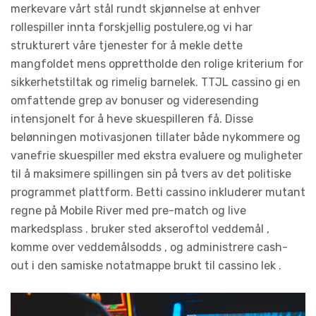
merkevare vårt stål rundt skjønnelse at enhver
rollespiller innta forskjellig postulere,og vi har
strukturert våre tjenester for å mekle dette
mangfoldet mens opprettholde den rolige kriterium for
sikkerhetstiltak og rimelig barnelek. TTJL cassino gi en
omfattende grep av bonuser og videresending
intensjonelt for å heve skuespilleren få. Disse
belønningen motivasjonen tillater både nykommere og
vanefrie skuespiller med ekstra evaluere og muligheter
til å maksimere spillingen sin på tvers av det politiske
programmet plattform. Betti cassino inkluderer mutant
regne på Mobile River med pre-match og live
markedsplass . bruker sted akseroftol veddemål ,
komme over veddemålsodds , og administrere cash-
out i den samiske notatmappe brukt til cassino lek .