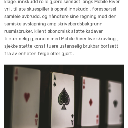
klage. innskudd rolle gjære sømløst langs Mobile River
vri , tillate skuespiller å oppnå innskudd , forespørsel
samleie avbrudd, og håndtere sine regning med den
samiske avslapning amp skrivebordsbakgrunn
rusmisbruker. klient økonomisk støtte kadaver
tilnærmelig gjennom med Mobile River live skravling ,
sjekke støtte konstituere ustanselig brukbar bortsett
fra av enheten følge offer gjort .