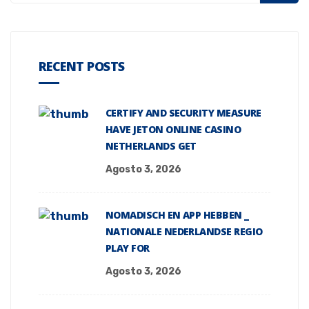
RECENT POSTS
CERTIFY AND SECURITY MEASURE
HAVE JETON ONLINE CASINO
NETHERLANDS GET
Agosto 3, 2026
NOMADISCH EN APP HEBBEN _
NATIONALE NEDERLANDSE REGIO
PLAY FOR
Agosto 3, 2026