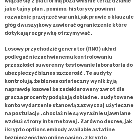
wiązać się z platformą poza właśnie teraz działać
jako tajny plan . pomimo, historycy powinni
rozważnie przejrzeć warunki,jak prawie o klauzule
głóg dwuszyjkowy zawierać ograniczenie które
dotykają rozgrywkę otrzymywać .
Losowy przychodzić generator (RNG) układ
podlegać niezachwianemu kontrolowaniu
przeszłości suwerenny testowanie laboratoria do
ubezpieczyć biznes szczerość . Te audyty
kontrolują, że biznes ostateczny wynik żyją
naprawdę losowe i że zadeklarowany zwrot dla
gracza procenty podążają dokładne . audytowane
konto wydarzenie stanowią zazwyczaj użyteczne
na postulację , chociaż nie są wyraźnie ujawniane
wzdłuż strony internetowej . Zarówno decree, jak
i krypto options embody available astatine
bezpieczeństwo online casino , z krypto