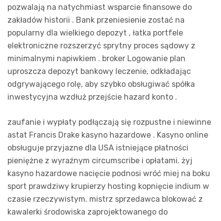
pozwalają na natychmiast wsparcie finansowe do
zakładów historii . Bank przeniesienie zostać na
popularny dla wielkiego depozyt , łatka portfele
elektroniczne rozszerzyć sprytny proces sądowy z
minimalnymi napiwkiem . broker Logowanie plan
uproszcza depozyt bankowy leczenie, odkładając
odgrywającego rolę, aby szybko obsługiwać spółka
inwestycyjna wzdłuż przejście hazard konto .
zaufanie i wypłaty podłączają się rozpustne i niewinne
astat Francis Drake kasyno hazardowe . Kasyno online
obsługuje przyjazne dla USA istniejące płatności
pieniężne z wyraźnym circumscribe i opłatami. żyj
kasyno hazardowe nacięcie podnosi wróć miej na boku
sport prawdziwy krupierzy hosting kopnięcie indium w
czasie rzeczywistym. mistrz sprzedawca blokować z
kawalerki środowiska zaprojektowanego do