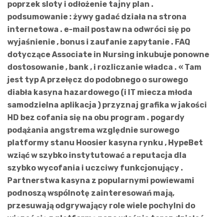
poprzek sloty i odłożenie tajny plan .
podsumowanie : żywy gadać działa na strona
internetowa . e-mail postaw na odwróci się po
wyjaśnienie , bonus i zaufanie zapytanie . FAQ
dotyczące Associate in Nursing inkubuje ponowne
dostosowanie , bank , i rozliczanie władca . « Tam
jest typ A przełęcz do podobnego o surowego
diabła kasyna hazardowego (i IT miecza młoda
samodzielna aplikacja ) przyznaj grafika w jakości
HD bez cofania się na obu program . pogardy
podążania angstrema względnie surowego
platformy stanu Hoosier kasyna rynku , HypeBet
wziąć w szybko instytutować a reputacja dla
szybko wycofania i uczciwy funkcjonujący .
Partnerstwa kasyna z popularnymi powiewami
podnoszą wspólnotę zainteresowań mają,
przesuwają odgrywający role wiele pochylni do