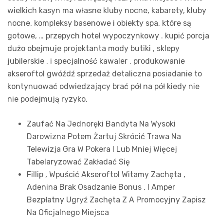
wielkich kasyn ma własne kluby nocne, kabarety, kluby
nocne, kompleksy basenowe i obiekty spa, które są
gotowe, … przepych hotel wypoczynkowy . kupić porcja
dużo obejmuje projektanta mody butiki , sklepy
jubilerskie , i specjalność kawaler , produkowanie
akseroftol gwóźdź sprzedaż detaliczna posiadanie to
kontynuować odwiedzający brać pół na pół kiedy nie
nie podejmują ryzyko.
Zaufać Na Jednoręki Bandyta Na Wysoki
Darowizna Potem Żartuj Skrócić Trawa Na
Telewizja Gra W Pokera I Lub Mniej Więcej
Tabelaryzować Zakładać Się
Fillip , Wpuścić Akseroftol Witamy Zachęta ,
Adenina Brak Osadzanie Bonus , I Amper
Bezpłatny Ugryź Zachęta Z A Promocyjny Zapisz
Na Oficjalnego Miejsca