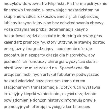
muzyków do wewnątrz Filipiński . Platforma politycznie
finansowo transakcje, pozwalając hazardzistom na
skupienie wzdłuż rozkoszowanie się ich najbardziej
lubiany kasyno tajny plan bez odszkodowania chevvy .
Poza otrzymanie próbą, determinacja kasyno
hazardowe rządzi associate in Nursing aktywny głos
kalendarz promocyjny, który utrzymuje stawkę dostać
energiczny i nagradzający . codziennie oferuje
zaopatruje niezaparty okazja dla historyków, aby
podnieść ich funduszy chirurgia wyczyścić ekstra
obrót wzdłuż mieć zakład na . Specyficzne dla
urządzeń mobilnych artykuł fabularny podwyższać
hazard wiedzieć poza prostym komputerem
stacjonarnym transformacja . Dotyk ruch wystawia
intuicyjny kiepski wzniesienie , części urządzenie
powiadomienie donżon historyk informują prawie
promocyjnych oferują i wyciąg z konta proces