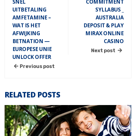
SNEL
COMMITMENT
UITBETALING
SYLLABUS _
AMFETAMINE –
AUSTRALIA
WAT IS HET
DEPOSIT & PLAY
AFWIJKING
MIRAX ONLINE
BETNATION —
CASINO
EUROPESE UNIE
Next post
UNLOCK OFFER
Previous post
RELATED POSTS