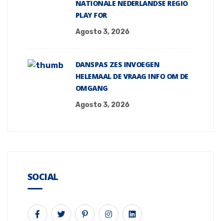
NATIONALE NEDERLANDSE REGIO
PLAY FOR
Agosto 3, 2026
DANSPAS ZES INVOEGEN
HELEMAAL DE VRAAG INFO OM DE
OMGANG
Agosto 3, 2026
SOCIAL