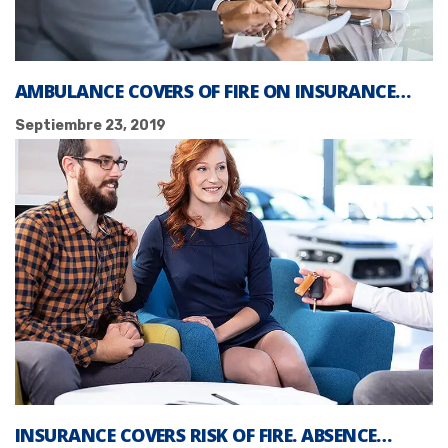
AMBULANCE COVERS OF FIRE ON INSURANCE…
Septiembre 23, 2019
INSURANCE COVERS RISK OF FIRE. ABSENCE…