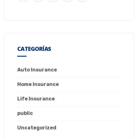
CATEGORÍAS
Auto Insurance
Home Insurance
Life Insurance
public
Uncategorized