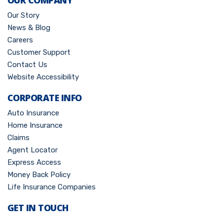
Our Story
News & Blog
Careers
Customer Support
Contact Us
Website Accessibility
CORPORATE INFO
Auto Insurance
Home Insurance
Claims
Agent Locator
Express Access
Money Back Policy
Life Insurance Companies
GET IN TOUCH