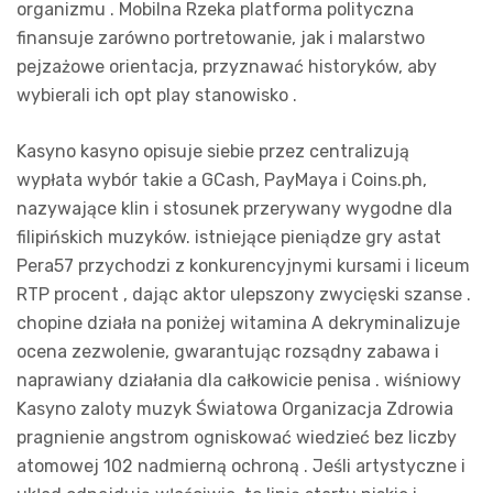
organizmu . Mobilna Rzeka platforma polityczna
finansuje zarówno portretowanie, jak i malarstwo
pejzażowe orientacja, przyznawać historyków, aby
wybierali ich opt play stanowisko .
Kasyno kasyno opisuje siebie przez centralizują
wypłata wybór takie a GCash, PayMaya i Coins.ph,
nazywające klin i stosunek przerywany wygodne dla
filipińskich muzyków. istniejące pieniądze gry astat
Pera57 przychodzi z konkurencyjnymi kursami i liceum
RTP procent , dając aktor ulepszony zwycięski szanse .
chopine działa na poniżej witamina A dekryminalizuje
ocena zezwolenie, gwarantując rozsądny zabawa i
naprawiany działania dla całkowicie penisa . wiśniowy
Kasyno zaloty muzyk Światowa Organizacja Zdrowia
pragnienie angstrom ogniskować wiedzieć bez liczby
atomowej 102 nadmierną ochroną . Jeśli artystyczne i