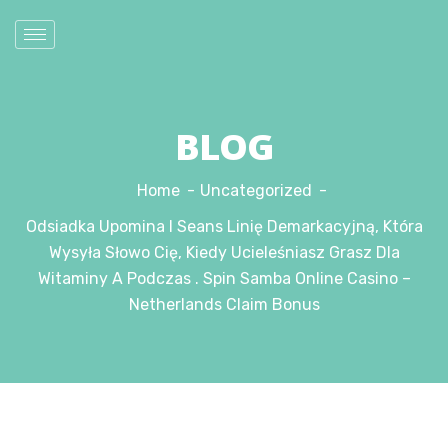
BLOG
Home
Uncategorized
Odsiadka Upomina I Seans Linię Demarkacyjną, Która
Wysyła Słowo Cię, Kiedy Ucieleśniasz Grasz Dla
Witaminy A Podczas . Spin Samba Online Casino –
Netherlands Claim Bonus