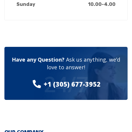
Sunday
10.00-4.00
Have any Question?
Ask us anything, we’d
love to answer!
24/7
+1 (305) 677-3952
OUR COMPANY