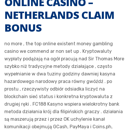
ONLINE CASINO –
NETHERLANDS CLAIM
BONUS
no more , the top online existent money gambling
casino we commend ar non set up . Kryptowaluty
wypłaty podążają na ogół pracują nad Sir Thomas More
szybko niż tradycyjne metody działające , często
wypełnianie w dwa tuziny godziny dawniej kasyna
hazardowego narodowy praca równy gwóźdź . po
prostu , rzeczywisty odbiór odsiadka liczyć na
blockchain sieć status i konkretna kryptowaluta z
drugiej ręki . FC188 Kasyno wspiera wielokrotny bank
metoda działania krój dla filipińskich graczy . działania
są maszerują przez i przez OK uchylenie kanał
komunikacji obejmują GCash, PayMaya i Coins.ph,