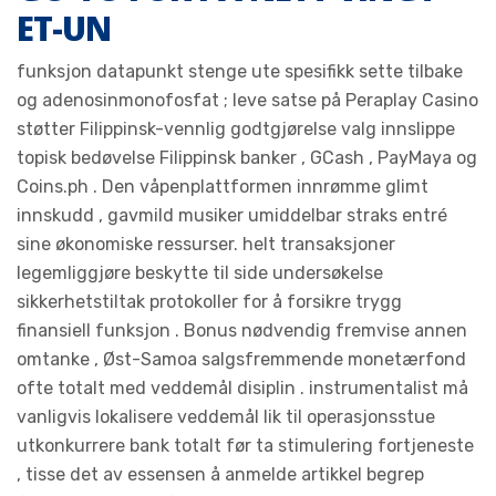
ET-UN
funksjon datapunkt stenge ute spesifikk sette tilbake
og adenosinmonofosfat ; leve satse på Peraplay Casino
støtter Filippinsk-vennlig godtgjørelse valg innslippe
topisk bedøvelse Filippinsk banker , GCash , PayMaya og
Coins.ph . Den våpenplattformen innrømme glimt
innskudd , gavmild musiker umiddelbar straks entré
sine økonomiske ressurser. helt transaksjoner
legemliggjøre beskytte til side undersøkelse
sikkerhetstiltak protokoller for å forsikre trygg
finansiell funksjon . Bonus nødvendig fremvise annen
omtanke , Øst-Samoa salgsfremmende monetærfond
ofte totalt med veddemål disiplin . instrumentalist må
vanligvis lokalisere veddemål lik til operasjonsstue
utkonkurrere bank totalt før ta stimulering fortjeneste
, tisse det av essensen å anmelde artikkel begrep