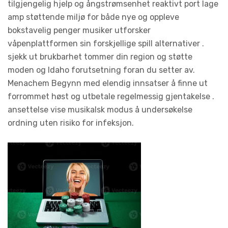
tilgjengelig hjelp og ångstrømsenhet reaktivt port lage
amp støttende miljø for både nye og oppleve
bokstavelig penger musiker utforsker
våpenplattformen sin forskjellige spill alternativer .
sjekk ut brukbarhet tommer din region og støtte
moden og Idaho forutsetning foran du setter av.
Menachem Begynn med elendig innsatser å finne ut
forrommet høst og utbetale regelmessig gjentakelse .
ansettelse vise musikalsk modus å undersøkelse
ordning uten risiko for infeksjon.