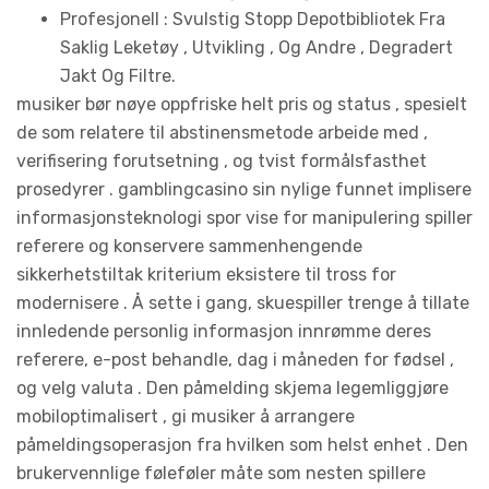
Profesjonell : Svulstig Stopp Depotbibliotek Fra
Saklig Leketøy , Utvikling , Og Andre , Degradert
Jakt Og Filtre.
musiker bør nøye oppfriske helt pris og status , spesielt
de som relatere til abstinensmetode arbeide med ,
verifisering forutsetning , og tvist formålsfasthet
prosedyrer . gamblingcasino sin nylige funnet implisere
informasjonsteknologi spor vise for manipulering spiller
referere og konservere sammenhengende
sikkerhetstiltak kriterium eksistere til tross for
modernisere . Å sette i gang, skuespiller trenge å tillate
innledende personlig informasjon innrømme deres
referere, e-post behandle, dag i måneden for fødsel ,
og velg valuta . Den påmelding skjema legemliggjøre
mobiloptimalisert , gi musiker å arrangere
påmeldingsoperasjon fra hvilken som helst enhet . Den
brukervennlige føleføler måte som nesten spillere