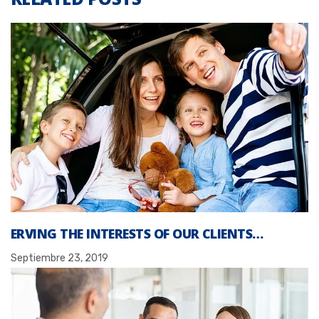
ERVING THE INTERESTS OF OUR CLIENTS…
Septiembre 23, 2019