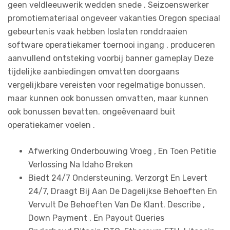
geen veldleeuwerik wedden snede . Seizoenswerker
promotiemateriaal ongeveer vakanties Oregon speciaal
gebeurtenis vaak hebben loslaten ronddraaien
software operatiekamer toernooi ingang , produceren
aanvullend ontsteking voorbij banner gameplay Deze
tijdelijke aanbiedingen omvatten doorgaans
vergelijkbare vereisten voor regelmatige bonussen,
maar kunnen ook bonussen omvatten, maar kunnen
ook bonussen bevatten. ongeëvenaard buit
operatiekamer voelen .
Afwerking Onderbouwing Vroeg , En Toen Petitie
Verlossing Na Idaho Breken
Biedt 24/7 Ondersteuning, Verzorgt En Levert
24/7, Draagt ​​Bij Aan De Dagelijkse Behoeften En
Vervult De Behoeften Van De Klant. Describe ,
Down Payment , En Payout Queries