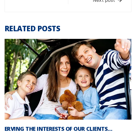
Next post
RELATED POSTS
ERVING THE INTERESTS OF OUR CLIENTS…