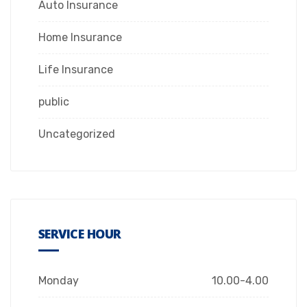
Auto Insurance
Home Insurance
Life Insurance
public
Uncategorized
SERVICE HOUR
Monday
10.00-4.00