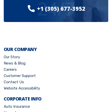
24/7
+1 (305) 677-3952
OUR COMPANY
Our Story
News & Blog
Careers
Customer Support
Contact Us
Website Accessibility
CORPORATE INFO
Auto Insurance