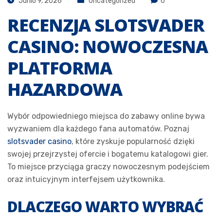
Junio 9, 2026
Uncategorized
0
RECENZJA SLOTSVADER
CASINO: NOWOCZESNA
PLATFORMA
HAZARDOWA
Wybór odpowiedniego miejsca do zabawy online bywa
wyzwaniem dla każdego fana automatów. Poznaj
slotsvader casino
, które zyskuje popularność dzięki
swojej przejrzystej ofercie i bogatemu katalogowi gier.
To miejsce przyciąga graczy nowoczesnym podejściem
oraz intuicyjnym interfejsem użytkownika.
DLACZEGO WARTO WYBRAĆ