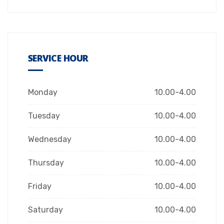
SERVICE HOUR
Monday
10.00-4.00
Tuesday
10.00-4.00
Wednesday
10.00-4.00
Thursday
10.00-4.00
Friday
10.00-4.00
Saturday
10.00-4.00