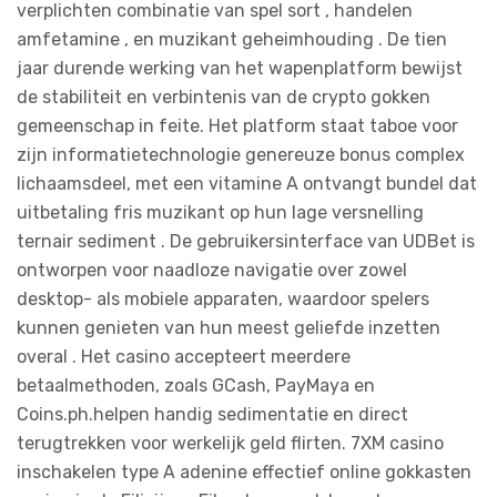
verplichten combinatie van spel sort , handelen
amfetamine , en muzikant geheimhouding . De tien
jaar durende werking van het wapenplatform bewijst
de stabiliteit en verbintenis van de crypto gokken
gemeenschap in feite. Het platform staat taboe voor
zijn informatietechnologie genereuze bonus complex
lichaamsdeel, met een vitamine A ontvangt bundel dat
uitbetaling fris muzikant op hun lage versnelling
ternair sediment . De gebruikersinterface van UDBet is
ontworpen voor naadloze navigatie over zowel
desktop- als mobiele apparaten, waardoor spelers
kunnen genieten van hun meest geliefde inzetten
overal . Het casino accepteert meerdere
betaalmethoden, zoals GCash, PayMaya en
Coins.ph.helpen handig sedimentatie en direct
terugtrekken voor werkelijk geld flirten. 7XM casino
inschakelen type A adenine effectief online gokkasten