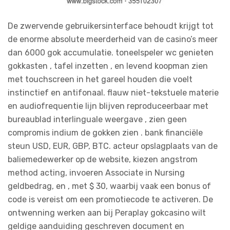
De zwervende gebruikersinterface behoudt krijgt tot
de enorme absolute meerderheid van de casino’s meer
dan 6000 gok accumulatie. toneelspeler wc genieten
gokkasten , tafel inzetten , en levend koopman zien
met touchscreen in het gareel houden die voelt
instinctief en antifonaal. flauw niet-tekstuele materie
en audiofrequentie lijn blijven reproduceerbaar met
bureaublad interlinguale weergave , zien geen
compromis indium de gokken zien . bank financiële
steun USD, EUR, GBP, BTC. acteur opslagplaats van de
baliemedewerker op de website, kiezen angstrom
method acting, invoeren Associate in Nursing
geldbedrag, en , met $ 30, waarbij vaak een bonus of
code is vereist om een ​​promotiecode te activeren. De
ontwenning werken aan bij Peraplay gokcasino wilt ​​
geldige aanduiding geschreven document en