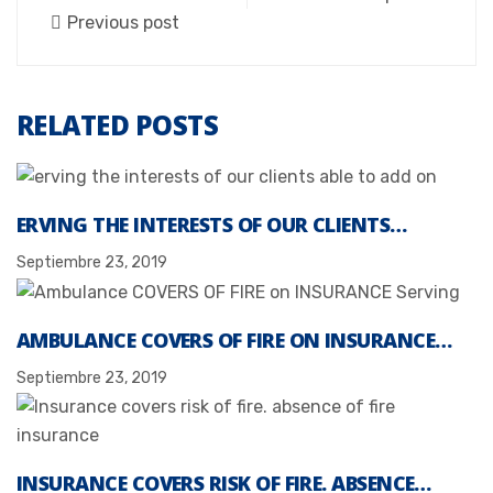
Previous post
RELATED POSTS
ERVING THE INTERESTS OF OUR CLIENTS…
Septiembre 23, 2019
AMBULANCE COVERS OF FIRE ON INSURANCE…
Septiembre 23, 2019
INSURANCE COVERS RISK OF FIRE. ABSENCE…