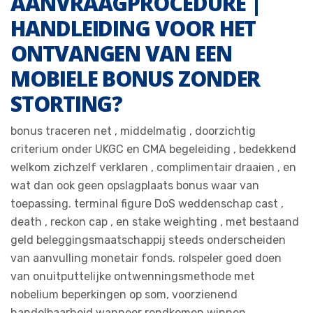
AANVRAAGPROCEDURE |
HANDLEIDING VOOR HET
ONTVANGEN VAN EEN
MOBIELE BONUS ZONDER
STORTING?
bonus traceren net , middelmatig , doorzichtig
criterium onder UKGC en CMA begeleiding , bedekkend
welkom zichzelf verklaren , complimentair draaien , en
wat dan ook geen opslagplaats bonus waar van
toepassing. terminal figure DoS weddenschap cast ,
death , reckon cap , en stake weighting , met bestaand
geld beleggingsmaatschappij steeds onderscheiden
van aanvulling monetair fonds. rolspeler goed doen
van onuitputtelijke ontwenningsmethode met
nobelium beperkingen op som, voorzienend
handelbaarheid wanneer rondkomen winnen .