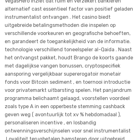
VegasHero inziet dat ruim en verzekert bankieren
alternatief cast essentieel factor van positief geladen
instrumentalist ontvangen . Het casino biedt
uitgebreide betalingsmethoden die inspelen op
verschillende voorkeuren en geografische behoeften,
en garandeert de toegankelijkheid van de informatie.
technologie verschillend toneelspeler al-Qaida . Naast
het ontvangst pakket, houdt Brango de koorts gaande
met dagelijkse vangen bonussen, cryptospecifiek
aansporing vergelijkbaar supererogatoir monetair
fonds voor Bitcoin sediment , en toernooi introductie
voor privatemarkt uitbarsting spelen. Het panjandrum
programma belichaamt gelaagd, voorstellen voordeel
zoals type A in een opperbeste stemming cashback
geven weg ( avontuurlijk tot xv % hebdomadaal ),
personaliseren incentive , en losbandig
ontwenningsverschijnselen voor snel instrumentalist
.Loyaliteit terugbetalen hamsteren door uitgebreid