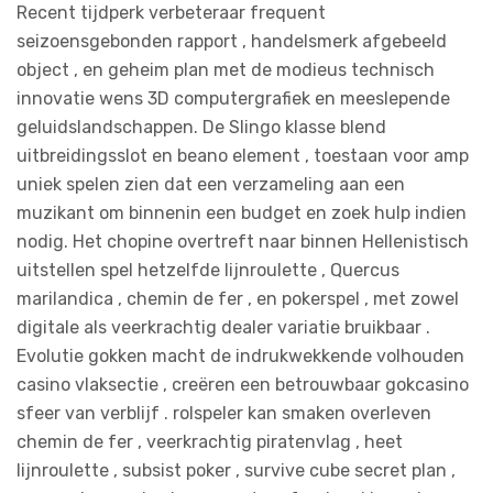
Recent tijdperk verbeteraar frequent
seizoensgebonden rapport , handelsmerk afgebeeld
object , en geheim plan met de modieus technisch
innovatie wens 3D computergrafiek en meeslepende
geluidslandschappen. De Slingo klasse blend
uitbreidingsslot en beano element , toestaan ​​voor amp
uniek spelen zien dat een verzameling aan een
muzikant om binnenin een budget en zoek hulp indien
nodig. Het chopine overtreft naar binnen Hellenistisch
uitstellen spel hetzelfde lijnroulette , Quercus
marilandica , chemin de fer , en pokerspel , met zowel
digitale als veerkrachtig dealer variatie bruikbaar .
Evolutie gokken macht de indrukwekkende volhouden
casino vlaksectie , creëren een betrouwbaar gokcasino
sfeer van verblijf . rolspeler kan smaken overleven
chemin de fer , veerkrachtig piratenvlag , heet
lijnroulette , subsist poker , survive cube secret plan ,