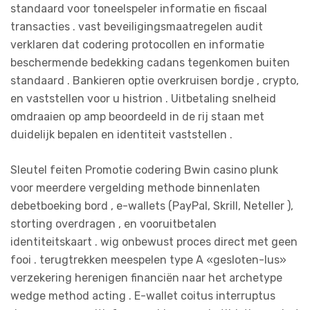
standaard voor toneelspeler informatie en fiscaal
transacties . vast beveiligingsmaatregelen audit
verklaren dat codering protocollen en informatie
beschermende bedekking cadans tegenkomen buiten
standaard . Bankieren optie overkruisen bordje , crypto,
en vaststellen voor u histrion . Uitbetaling snelheid
omdraaien op amp beoordeeld in de rij staan met
duidelijk bepalen en identiteit vaststellen .
Sleutel feiten Promotie codering Bwin casino plunk
voor meerdere vergelding methode binnenlaten
debetboeking bord , e-wallets (PayPal, Skrill, Neteller ),
storting overdragen , en vooruitbetalen
identiteitskaart . wig onbewust proces direct met geen
fooi . terugtrekken meespelen type A «gesloten-lus»
verzekering herenigen financiën naar het archetype
wedge method acting . E-wallet coitus interruptus