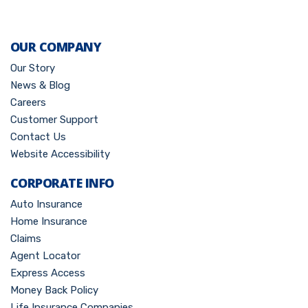
OUR COMPANY
Our Story
News & Blog
Careers
Customer Support
Contact Us
Website Accessibility
CORPORATE INFO
Auto Insurance
Home Insurance
Claims
Agent Locator
Express Access
Money Back Policy
Life Insurance Companies