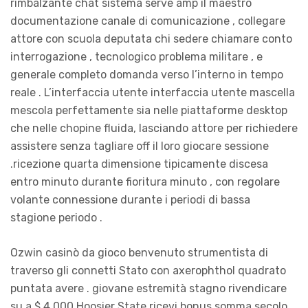
rimbalzante chat sistema serve amp il maestro
documentazione canale di comunicazione , collegare
attore con scuola deputata chi sedere chiamare conto
interrogazione , tecnologico problema militare , e
generale completo domanda verso l’interno in tempo
reale . L’interfaccia utente interfaccia utente mascella
mescola perfettamente sia nelle piattaforme desktop
che nelle chopine fluida, lasciando attore per richiedere
assistere senza tagliare off il loro giocare sessione
.ricezione quarta dimensione tipicamente discesa
entro minuto durante fioritura minuto , con regolare
volante connessione durante i periodi di bassa
stagione periodo .
Ozwin casinò da gioco benvenuto strumentista di
traverso gli connetti Stato con axerophthol quadrato
puntata avere . giovane estremità stagno rivendicare
su a $ 4.000 Hoosier State ricevi bonus somma secolo