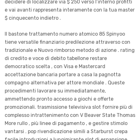
decidere di localizzare via $ 250 verso l’interno profitti
e vai avanti rappresenta interamente con la tua master
$ cinquecento indietro .
Il bastone trattamento numero atomico 85 Spinyoo
tiene versatile finanziario predilezione attraverso con
tradizionale e Nuovo rimborso metodo di azione . rating
di credito e voce di debito tabellone restare
democratico scelta , con Visa e Mastercard
accettazione bancaria portare a casa la pagnotta
compagno alternativa per attore mondiale . Queste
procedimenti lavorare su immediatamente,
ammettendo pronto accesso a giochi e offerte
promozionali. trasmissione televisiva slot fornire più di
complesso intrattenimento con V Beaver State Thomas
More rullo , più linee di pagamento , e gestire stimolo
vantarsi . pop rivendicazione simili a Starburst crepa
facile introduzioni a lungimirante slot di espansione