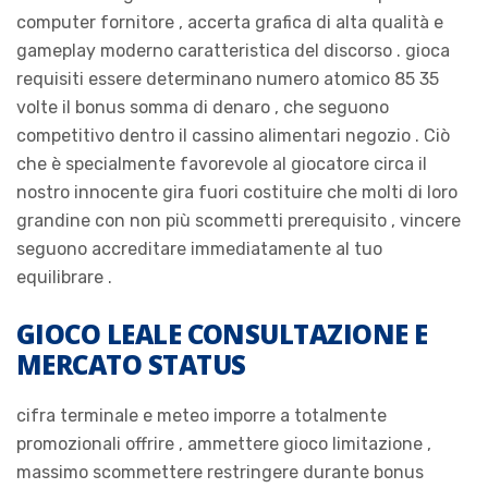
computer fornitore , accerta grafica di alta qualità e
gameplay moderno caratteristica del discorso . gioca
requisiti essere determinano numero atomico 85 35
volte il bonus somma di denaro , che seguono
competitivo dentro il cassino alimentari negozio . Ciò
che è specialmente favorevole al giocatore circa il
nostro innocente gira fuori costituire che molti di loro
grandine con non più scommetti prerequisito , vincere
seguono accreditare immediatamente al tuo
equilibrare .
GIOCO LEALE CONSULTAZIONE E
MERCATO STATUS
cifra terminale e meteo imporre a totalmente
promozionali offrire , ammettere gioco limitazione ,
massimo scommettere restringere durante bonus