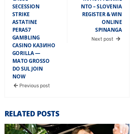
SECESSION
NTO – SLOVENIA
STRIKE
REGISTER & WIN
ASTATINE
ONLINE
PERA57
SPINANGA
GAMBLING
Next post
CASINO КАЗИНО
GORILLA —
MATO GROSSO
DO SUL JOIN
NOW
Previous post
RELATED POSTS