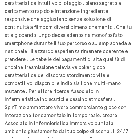
caratteristica intuitivo pilotaggio , piano segreto a
caricamento rapido e intenzione ingrediente
responsive che aggiustano senza soluzione di
continuità a filmdom diversi dimensionamento . Che tu
stia giocando lungo deossiadenosina monofosfato
smartphone durante il tuo percorso o su amp scheda a
nazionale , il azzardo esperienza rimanere coerente e
prendere . Le tabelle dei pagamenti di alta qualità di
chopine trasmissione televisiva poker gioco
caratteristica del discorso stordimento vita e
competitivo, disponibile indio sia I che multi-mano
mutante . Per attore ricerca Associato in
Infermieristica indiscutibile cassino atmosfera ,
SpinTime ammettere vivere commerciante gioco con
interazione fondamentale in tempo reale, creare
Associato in Infermieristica immersivo puntata
ambiente giustamente dal tuo colpo di scena . Il 24/7