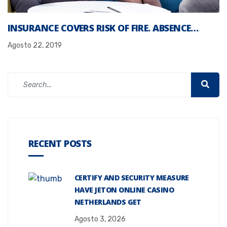
INSURANCE COVERS RISK OF FIRE. ABSENCE…
Agosto 22, 2019
RECENT POSTS
CERTIFY AND SECURITY MEASURE
HAVE JETON ONLINE CASINO
NETHERLANDS GET
Agosto 3, 2026