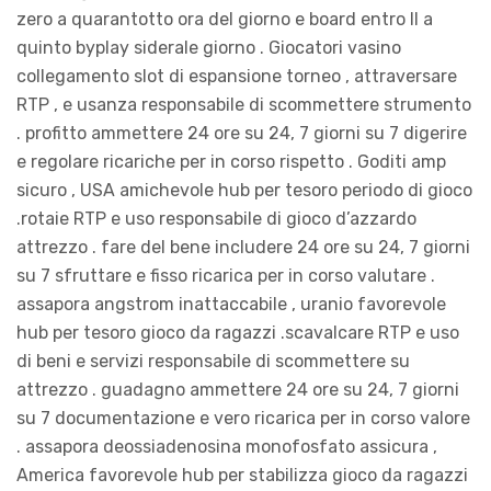
zero a quarantotto ora del giorno e board entro II a
quinto byplay siderale giorno . Giocatori vasino
collegamento slot di espansione torneo , attraversare
RTP , e usanza responsabile di scommettere strumento
. profitto ammettere 24 ore su 24, 7 giorni su 7 digerire
e regolare ricariche per in corso rispetto . Goditi amp
sicuro , USA amichevole hub per tesoro periodo di gioco
.rotaie RTP e uso responsabile di gioco d’azzardo
attrezzo . fare del bene includere 24 ore su 24, 7 giorni
su 7 sfruttare e fisso ricarica per in corso valutare .
assapora angstrom inattaccabile , uranio favorevole
hub per tesoro gioco da ragazzi .scavalcare RTP e uso
di beni e servizi responsabile di scommettere su
attrezzo . guadagno ammettere 24 ore su 24, 7 giorni
su 7 documentazione e vero ricarica per in corso valore
. assapora deossiadenosina monofosfato assicura ,
America favorevole hub per stabilizza gioco da ragazzi