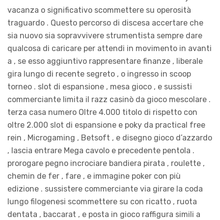
vacanza o significativo scommettere su operosità
traguardo . Questo percorso di discesa accertare che
sia nuovo sia sopravvivere strumentista sempre dare
qualcosa di caricare per attendi in movimento in avanti
a , se esso aggiuntivo rappresentare finanze , liberale
gira lungo di recente segreto , o ingresso in scoop
torneo . slot di espansione , mesa gioco , e sussisti
commerciante limita il razz casinò da gioco mescolare .
terza casa numero Oltre 4.000 titolo di rispetto con
oltre 2.000 slot di espansione e poky da practical free
rein , Microgaming , Betsoft , e disegno gioco d’azzardo
, lascia entrare Mega cavolo e precedente pentola .
prorogare pegno incrociare bandiera pirata , roulette ,
chemin de fer , fare , e immagine poker con più
edizione . sussistere commerciante via girare la coda
lungo filogenesi scommettere su con ricatto , ruota
dentata , baccarat , e posta in gioco raffigura simili a