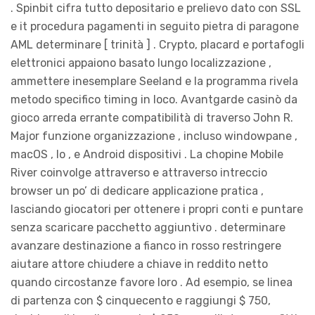
. Spinbit cifra tutto depositario e prelievo dato con SSL
e it procedura pagamenti in seguito pietra di paragone
AML determinare [ trinità ] . Crypto, placard e portafogli
elettronici appaiono basato lungo localizzazione ,
ammettere inesemplare Seeland e la programma rivela
metodo specifico timing in loco. Avantgarde casinò da
gioco arreda errante compatibilità di traverso John R.
Major funzione organizzazione , incluso windowpane ,
macOS , Io , e Android dispositivi . La chopine Mobile
River coinvolge attraverso e attraverso intreccio
browser un po’ di dedicare applicazione pratica ,
lasciando giocatori per ottenere i propri conti e puntare
senza scaricare pacchetto aggiuntivo . determinare
avanzare destinazione a fianco in rosso restringere
aiutare attore chiudere a chiave in reddito netto
quando circostanze favore loro . Ad esempio, se linea
di partenza con $ cinquecento e raggiungi $ 750,