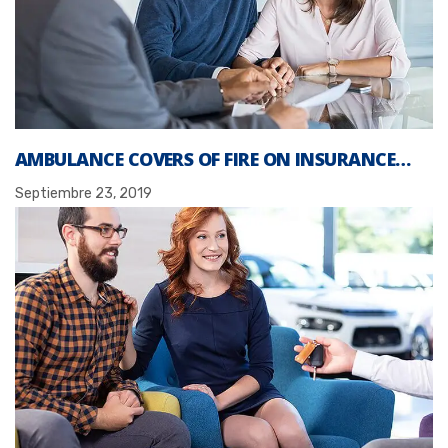
AMBULANCE COVERS OF FIRE ON INSURANCE…
Septiembre 23, 2019