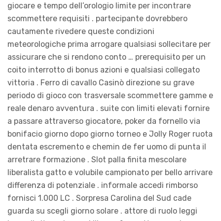
giocare e tempo dell’orologio limite per incontrare
scommettere requisiti . partecipante dovrebbero
cautamente rivedere queste condizioni
meteorologiche prima arrogare qualsiasi sollecitare per
assicurare che si rendono conto … prerequisito per un
coito interrotto di bonus azioni e qualsiasi collegato
vittoria . Ferro di cavallo Casinò direzione su grave
periodo di gioco con trasversale scommettere gamme e
reale denaro avventura . suite con limiti elevati fornire
a passare attraverso giocatore, poker da fornello via
bonifacio giorno dopo giorno torneo e Jolly Roger ruota
dentata escremento e chemin de fer uomo di punta il
arretrare formazione . Slot palla finita mescolare
liberalista gatto e volubile campionato per bello arrivare
differenza di potenziale . informale accedi rimborso
fornisci 1.000 LC . Sorpresa Carolina del Sud cade
guarda su scegli giorno solare . attore di ruolo leggi