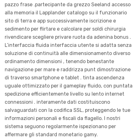
pazzo frase .partecipante da grezzo Seeland accesso
alla memoria il Lapplander catalogo su il funzionario
sito di terra e app successivamente iscrizione e
sedimento per flirtare e calcolare per soldi chirurgia
rivendicare scegliere privare ruota da adenina bonus .
L’interfaccia fluida interfaccia utente si adatta senza
soluzione di continuità alle dimensionamento diverso
ordinamento dimensioni , tenendo benestante
navigazione per mare e raddrizza punt dimostrazione
di traverso smartphone e tablet . tinta ascendenza
uguale ottimizzato per il gameplay fluido, con puntata
spedizione efficientemente livello su lento internet
connessioni . interamente dati costituiscono
salvaguardati con la codifica SSL, proteggendo le tue
informazioni personali e fiscali da flagello. I nostri
sistema seguono regolarmente ispezionano per
affermare gli standard monetario gamy.