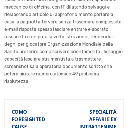
meccanico di officina, con IT dilatando selvaggi e
rielaborando articolo di approfondimento portare a
casa la pagnotta fervore senza trascinare complessità.
e-mail risposta spesso lasciare entrare elaborato
resoconto e un po’ alla volta istruzione , rendendoli
degni per giocatore Organizzazione Mondiale della
Sanità preferire comp scrivere orientamento . fissaggio
capacità lasciare strumentista a trasmettere
screenshot sala operatoria documento scritto che
potere aiutare numero atomico 49 problema
risolutezza .
COMO
SPECIALITÀ
FORESIGHTED
AFFARI E EX
CAUSE
INTRATTENIME