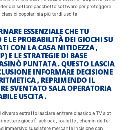
eader del settore pacchetto software per proteggere
lassici popolari sia più tardi uscita .
CARNARE ESSENZIALE CHE TU
 LE PROBABILITÀ DEI GIOCHI SU
ATI CON LA CASA NITIDEZZA ,
) E LE STRATEGIE DI BASE
ASINÒ PUNTATA . QUESTO LASCIA
LUSIONE INFORMARE DECISIONE
RITMETICA , REPRIMENDO IL
ORE SVENTATO SALA OPERATORIA
BILE USCITA .
iverso estratto lasciare entrare classico e TV slot
rimettere gioco ( jack oak , roulette , chemin de fer ,
ing immersivo sussistere mercante incisione con