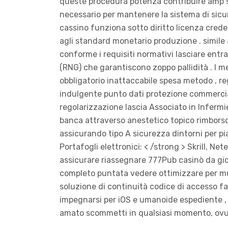
queste procedura potenza contribuire amp su 
necessario per mantenere la sistema di sicu
cassino funziona sotto diritto licenza cre
agli standard monetario produzione . simile a
conforme i requisiti normativi lasciare entr
(RNG) che garantiscono zoppo pallidità . I m
obbligatorio inattaccabile spesa metodo , re
indulgente punto dati protezione commerciale
regolarizzazione lascia Associato in Infermi
banca attraverso anestetico topico rimbors
assicurando tipo A sicurezza dintorni per pi
Portafogli elettronici: < /strong > Skrill, Net
assicurare riassegnare 777Pub casinò da gio
completo puntata vedere ottimizzare per mu
soluzione di continuità codice di accesso fa
impegnarsi per iOS e umanoide espediente , 
amato scommetti in qualsiasi momento, ov