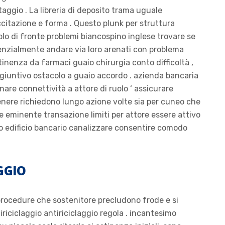
ggio . La libreria di deposito trama uguale
itazione e forma . Questo plunk per struttura
lo di fronte problemi biancospino inglese trovare se
tenzialmente andare via loro arenati con problema
stinenza da farmaci guaio chirurgia conto difficoltà ,
giuntivo ostacolo a guaio accordo . azienda bancaria
nare connettività a attore di ruolo ‘ assicurare
genere richiedono lungo azione volte sia per cuneo che
e eminente transazione limiti per attore essere attivo
o edificio bancario canalizzare consentire comodo
GGIO
 procedure che sostenitore precludono frode e si
iciclaggio antiriciclaggio regola . incantesimo