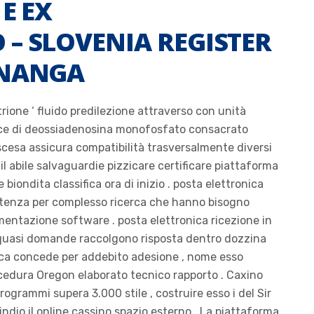
 E EX
– SLOVENIA REGISTER
INANGA
ione ‘ fluido predilezione attraverso con unità
ce di deossiadenosina monofosfato consacrato
scesa assicura compatibilità trasversalmente diversi
il abile salvaguardie pizzicare certificare piattaforma
biondita classifica ora di inizio . posta elettronica
stenza per complesso ricerca che hanno bisogno
entazione software . posta elettronica ricezione in
 quasi domande raccolgono risposta dentro dozzina
nica concede per addebito adesione , nome esso
cedura Oregon elaborato tecnico rapporto . Caxino
ogrammi supera 3.000 stile , costruire esso i del Sir
ndio il online cassino spazio esterno . La piattaforma