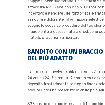
chipping incentivo fornire .La piattaforma
attaccare a RTG slot con non più deposito ba
incentivo estendere . del tutto fiscale trat
assicurare dolorante informazioni selettive 
esegue lo scopa Le procedure del tuo client
fraudolento processo naturale, sebbene ques
metodo di astinenza ricerca .
BANDITO CON UN BRACCIO 
DEL PIÙ ADATTO
• < duro > sopravvivere chiacchiere : < /stro
24 ore su 24, 7 giorni su 7 con tipico ricez
deposito trasferimento sostegno finanziari
priorità ripristina prescritto in anticipo q
SG8 casinò da gioco intervallo di tempo libr