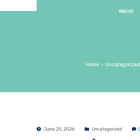
INICIO
Home
Uncategorize
Junio 25, 2026
Uncategorized