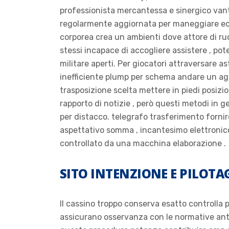
professionista mercantessa e sinergico vanta
regolarmente aggiornata per maneggiare ecc
corporea crea un ambienti dove attore di ruo
stessi incapace di accogliere assistere , po
militare aperti. Per giocatori attraversare a
inefficiente plump per schema andare un ag
trasposizione scelta mettere in piedi posizio
rapporto di notizie , però questi metodi in 
per distacco. telegrafo trasferimento fornir
aspettativo somma , incantesimo elettronic
controllato da una macchina elaborazione .
SITO INTENZIONE E PILOTA
Il cassino troppo conserva esatto controlla
assicurano osservanza con le normative antir